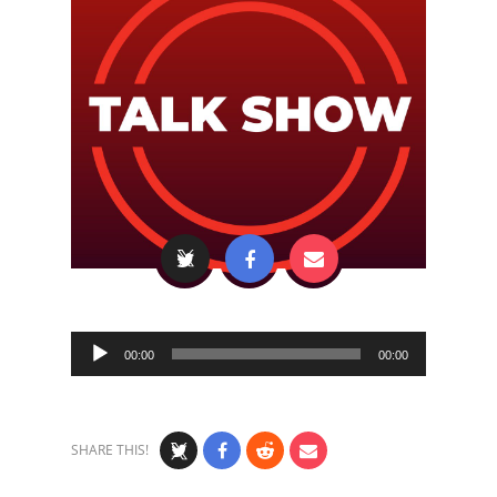
Audio
00:00
00:00
Player
SHARE THIS!