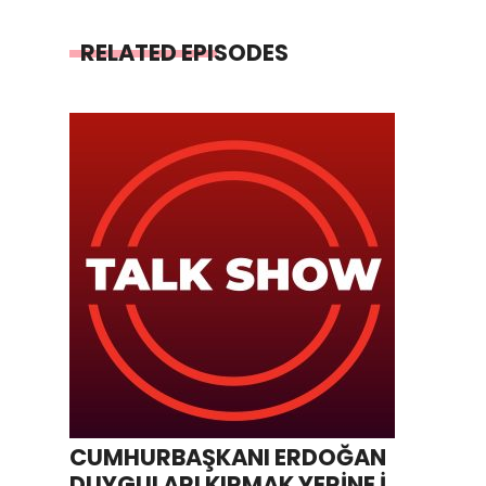
RELATED EPISODES
CUMHURBAŞKANI ERDOĞAN
DUYGULARI KIRMAK YERİNE İYİ