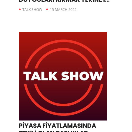
TUTMAYA ÇALIŞMALI
TALK SHOW
15 MARCH 2022
PİYASA FİYATLAMASINDA