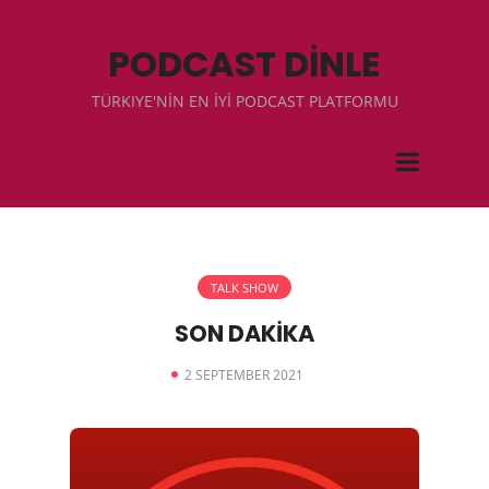
PODCAST DİNLE
TÜRKIYE'NİN EN İYİ PODCAST PLATFORMU
TALK SHOW
SON DAKİKA
2 SEPTEMBER 2021