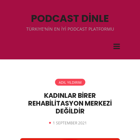
PODCAST DİNLE
TÜRKIYE'NİN EN İYİ PODCAST PLATFORMU
ADIL YILDIRIM
KADINLAR BİRER
REHABİLİTASYON MERKEZİ
DEĞİLDİR
1 SEPTEMBER 2021