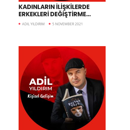
KADINLARIN İLİŞKİLERDE
ERKEKLERİ DEĞİŞTİRME
ÇABALARI
ADIL YILDIRIM
5 NOVEMBER 2021