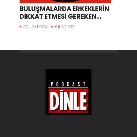
BULUŞMALARDA ERKEKLERİN
DİKKAT ETMESİ GEREKEN
HUSUSLAR
ADIL YILDIRIM
6 JUNE 2021