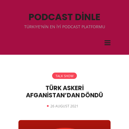
PODCAST DİNLE
TÜRKIYE'NİN EN İYİ PODCAST PLATFORMU
TALK SHOW
TÜRK ASKERİ
AFGANİSTAN’DAN DÖNDÜ
26 AUGUST 2021