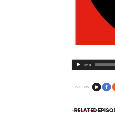
Audio
00:00
Player
SHARE THIS!
RELATED EPISO