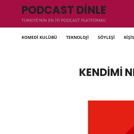
PODCAST DİNLE
TÜRKIYE'NİN EN İYİ PODCAST PLATFORMU
KOMEDİ KULÜBÜ
TEKNOLOJİ
SÖYLEŞİ
KİŞİ
KENDİMİ N