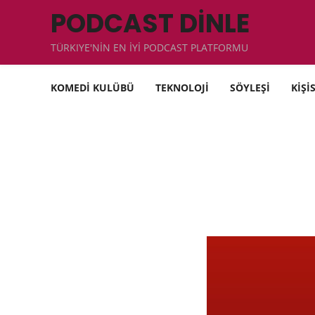
PODCAST DİNLE
TÜRKIYE'NİN EN İYİ PODCAST PLATFORMU
KOMEDİ KULÜBÜ
TEKNOLOJİ
SÖYLEŞİ
KİŞİ