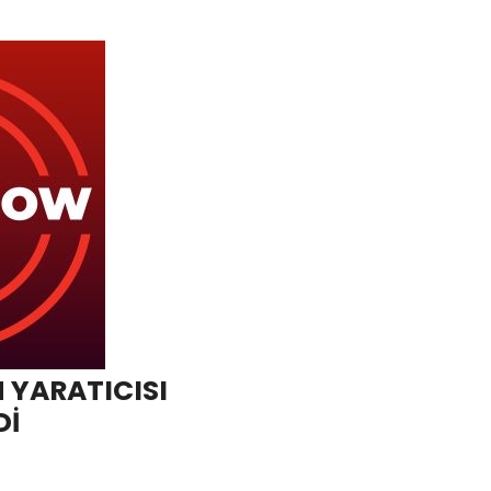
 YARATICISI
Dİ