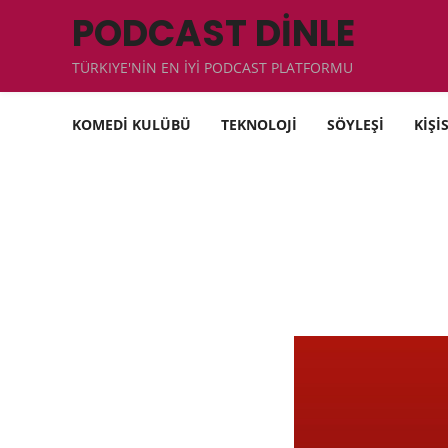
PODCAST DİNLE
TÜRKIYE'NİN EN İYİ PODCAST PLATFORMU
KOMEDİ KULÜBÜ
TEKNOLOJİ
SÖYLEŞİ
KİŞİ