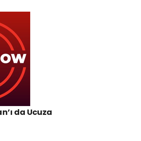
an’ı da Ucuza