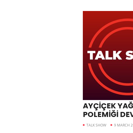
AYÇİÇEK YA
POLEMİĞİ DE
TALK SHOW
9 MARCH 2