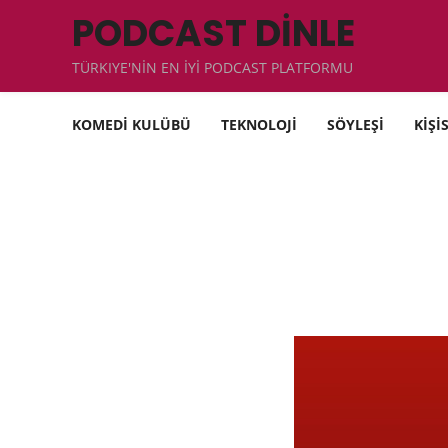
PODCAST DİNLE
TÜRKIYE'NİN EN İYİ PODCAST PLATFORMU
KOMEDİ KULÜBÜ
TEKNOLOJİ
SÖYLEŞİ
KİŞİ