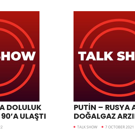
A DOLULUK
PUTİN – RUSYA
90’A ULAŞTI
DOĞALGAZ ARZI
22
TALK SHOW
7 OCTOBER 2021