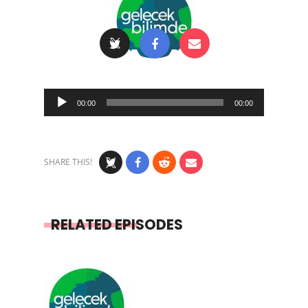
Audio
00:00
00:00
Player
SHARE THIS!
RELATED EPISODES