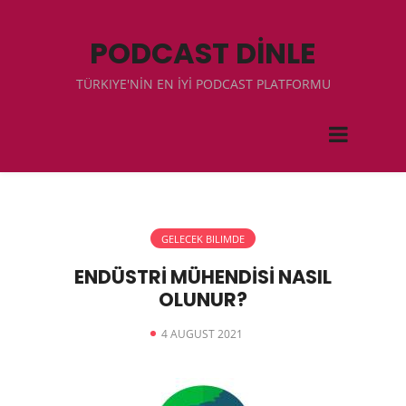
PODCAST DİNLE
TÜRKIYE'NİN EN İYİ PODCAST PLATFORMU
GELECEK BILIMDE
ENDÜSTRİ MÜHENDİSİ NASIL
OLUNUR?
4 AUGUST 2021