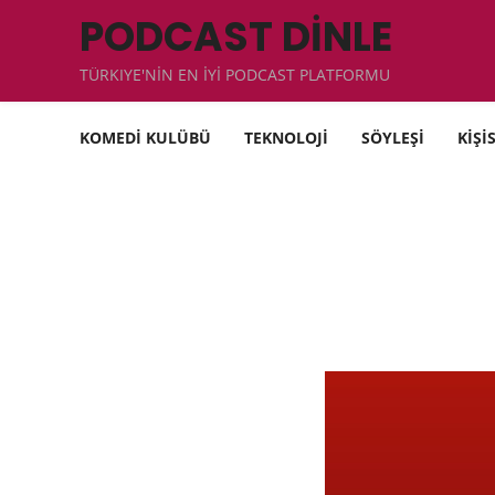
PODCAST DİNLE
TÜRKIYE'NİN EN İYİ PODCAST PLATFORMU
KOMEDİ KULÜBÜ
TEKNOLOJİ
SÖYLEŞİ
KİŞİ