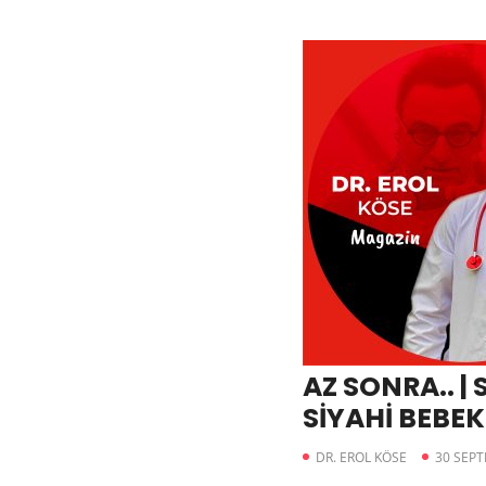
AZ SONRA.. |
SİYAHİ BEBE
2.PERDE
DR. EROL KÖSE
30 SEP