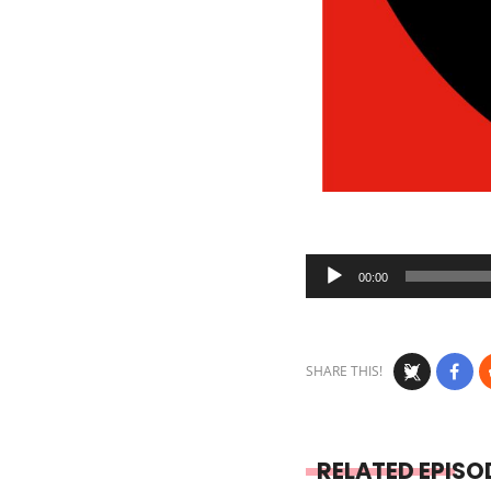
Audio
00:00
Player
SHARE THIS!
RELATED EPISO