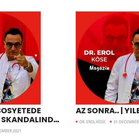
 SOSYETEDE
AZ SONRA.. | YI
K SKANDALINDA
DR. EROL KÖSE
31 DECEMBER
TEMBER 2021