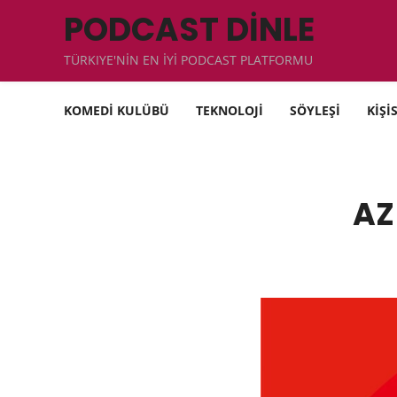
PODCAST DİNLE
TÜRKIYE'NİN EN İYİ PODCAST PLATFORMU
KOMEDİ KULÜBÜ
TEKNOLOJİ
SÖYLEŞİ
KİŞİ
AZ