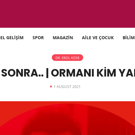
SEL GELİŞİM
SPOR
MAGAZİN
AİLE VE ÇOCUK
BİLİM
DR. EROL KÖSE
 SONRA.. | ORMANI KİM YA
1 AUGUST 2021