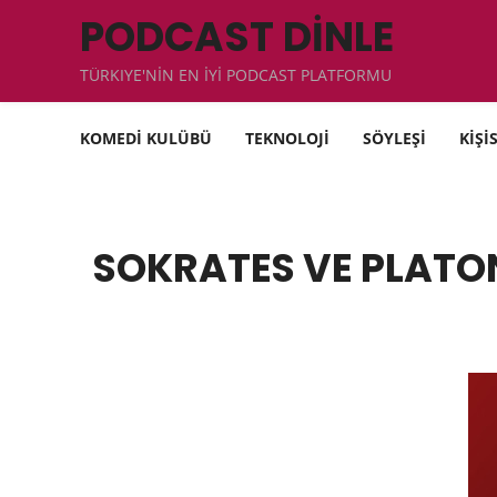
PODCAST DİNLE
TÜRKIYE'NİN EN İYİ PODCAST PLATFORMU
KOMEDİ KULÜBÜ
TEKNOLOJİ
SÖYLEŞİ
KİŞİ
SOKRATES VE PLATO