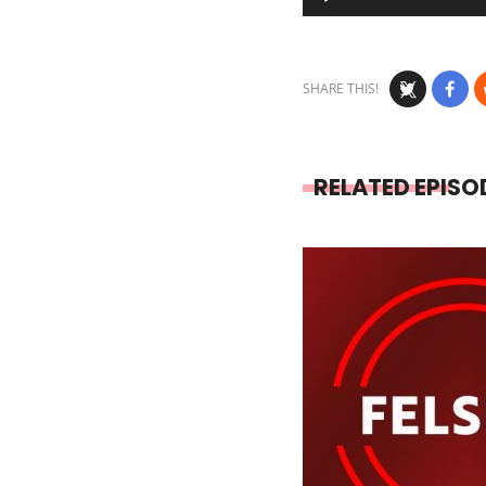
Player
SHARE THIS!
RELATED EPISO