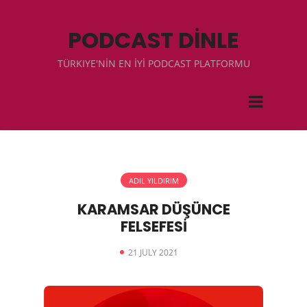
PODCAST DİNLE
TÜRKIYE'NİN EN İYİ PODCAST PLATFORMU
ADIL YILDIRIM
KARAMSAR DÜŞÜNCE
FELSEFESİ
21 JULY 2021