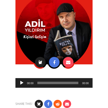
Audio
00:00
00:00
Player
SHARE THIS!