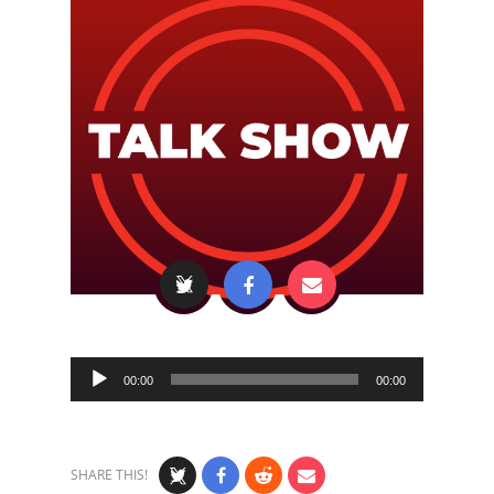
Audio
00:00
00:00
Player
SHARE THIS!