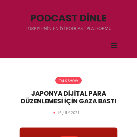
PODCAST DİNLE
TÜRKIYE'NİN EN İYİ PODCAST PLATFORMU
TALK SHOW
JAPONYA DİJİTAL PARA
DÜZENLEMESİ İÇİN GAZA BASTI
16 JULY 2021