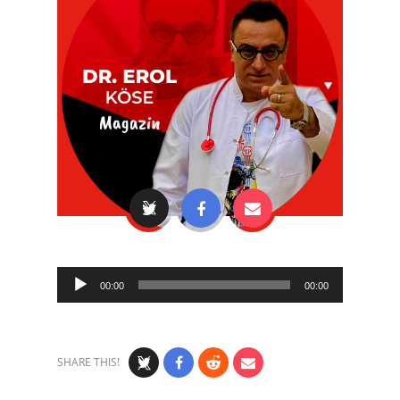
Audio
00:00
00:00
Player
SHARE THIS!