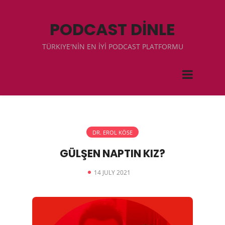
PODCAST DİNLE
TÜRKIYE'NİN EN İYİ PODCAST PLATFORMU
DR. EROL KÖSE
GÜLŞEN NAPTIN KIZ?
14 JULY 2021