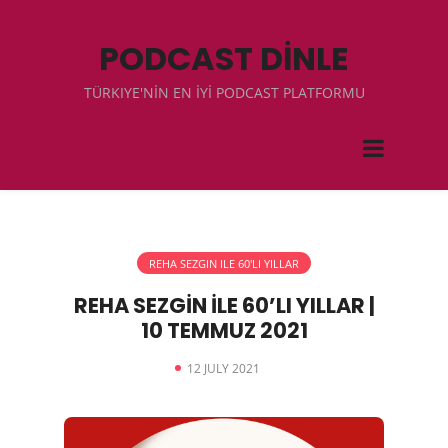
PODCAST DİNLE
TÜRKIYE'NİN EN İYİ PODCAST PLATFORMU
REHA SEZGIN ILE 60'LI YILLAR
REHA SEZGİN İLE 60’LI YILLAR |
10 TEMMUZ 2021
12 JULY 2021