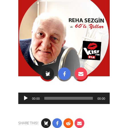
Audio
00:00
00:00
Player
SHARE THIS!