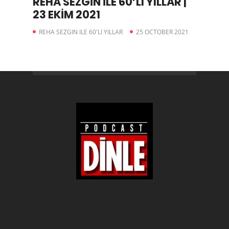
REHA SEZGİN İLE 60’LI YILLAR |
23 EKİM 2021
REHA SEZGIN ILE 60'LI YILLAR
25 OCTOBER 2021