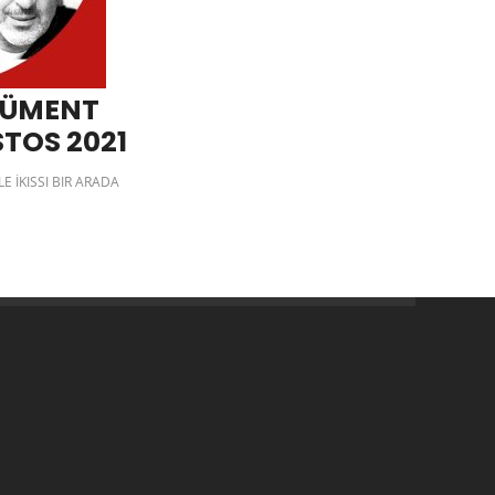
CÜMENT
STOS 2021
 İKISSI BIR ARADA