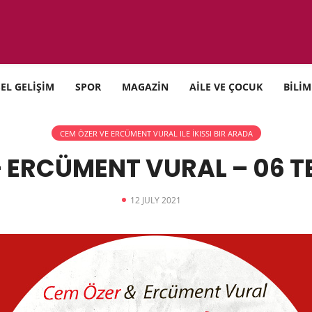
SEL GELİŞİM
SPOR
MAGAZİN
AİLE VE ÇOCUK
BİLİM
CEM ÖZER VE ERCÜMENT VURAL ILE İKISSI BIR ARADA
– ERCÜMENT VURAL – 06 T
12 JULY 2021