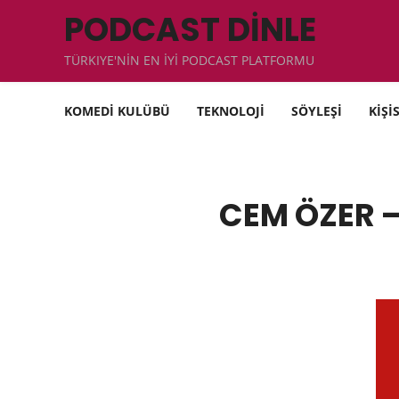
PODCAST DİNLE
TÜRKIYE'NİN EN İYİ PODCAST PLATFORMU
KOMEDİ KULÜBÜ
TEKNOLOJİ
SÖYLEŞİ
KİŞİ
CEM ÖZER 