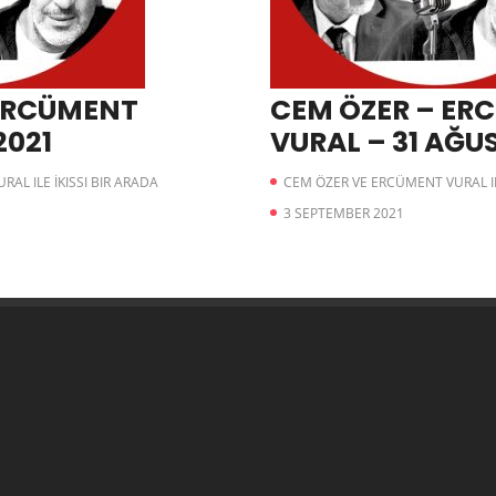
 ERCÜMENT
CEM ÖZER – ER
4 2021
VURAL – 31 AĞU
AL ILE İKISSI BIR ARADA
CEM ÖZER VE ERCÜMENT VURAL ILE
3 SEPTEMBER 2021