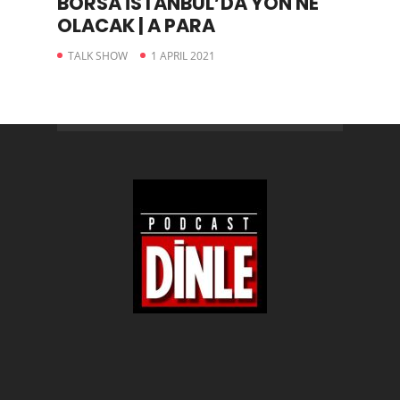
BORSA İSTANBUL’DA YÖN NE
OLACAK | A PARA
TALK SHOW
1 APRIL 2021