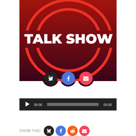
Audio
00:00
00:00
Player
SHARE THIS!