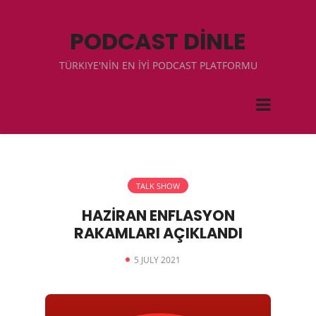
PODCAST DİNLE
TÜRKIYE'NİN EN İYİ PODCAST PLATFORMU
TALK SHOW
HAZİRAN ENFLASYON
RAKAMLARI AÇIKLANDI
5 JULY 2021