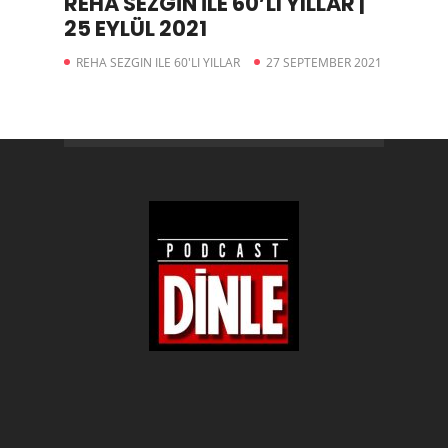
REHA SEZGİN İLE 60’LI YILLAR |
25 EYLÜL 2021
REHA SEZGIN ILE 60'LI YILLAR
27 SEPTEMBER 2021