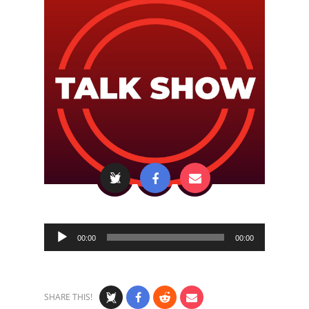
Audio
00:00
00:00
Player
SHARE THIS!