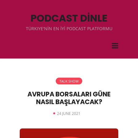
PODCAST DİNLE
TÜRKIYE'NİN EN İYİ PODCAST PLATFORMU
TALK SHOW
AVRUPA BORSALARI GÜNE
NASIL BAŞLAYACAK?
24 JUNE 2021