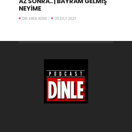
AZ SONRA.. | BAYRAM GELMİŞ
NEYİME
DR. EROL KÖSE
20 JULY 2021