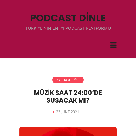
PODCAST DİNLE
TÜRKIYE'NİN EN İYİ PODCAST PLATFORMU
DR. EROL KÖSE
MÜZİK SAAT 24:00’DE
SUSACAK MI?
23 JUNE 2021