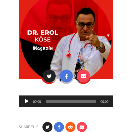
Audio
00:00
00:00
Player
SHARE THIS!