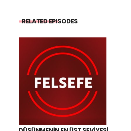
RELATED EPISODES
DÜŞÜNMENİN EN ÜST SEVİYESİ