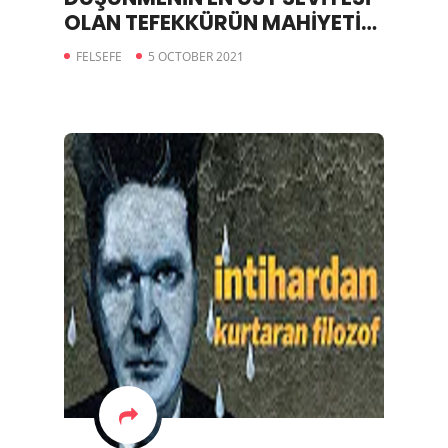
OLAN TEFEKKÜRÜN MAHİYETİ
VE FELSEFEDEKİ YERİ
FELSEFE
5 OCTOBER 2021
TARTIŞILIYOR