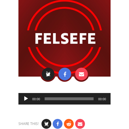
Audio
00:00
00:00
Player
SHARE THIS!