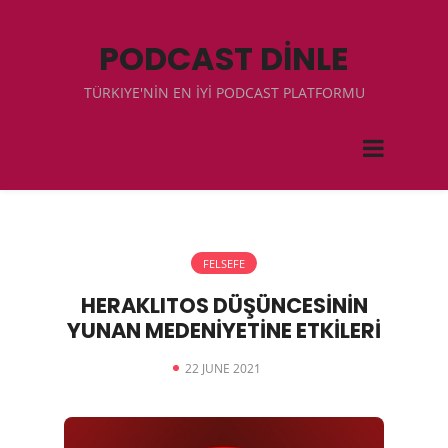
PODCAST DİNLE
TÜRKIYE'NİN EN İYİ PODCAST PLATFORMU
FELSEFE
HERAKLITOS DÜŞÜNCESİNİN
YUNAN MEDENİYETİNE ETKİLERİ
22 JUNE 2021