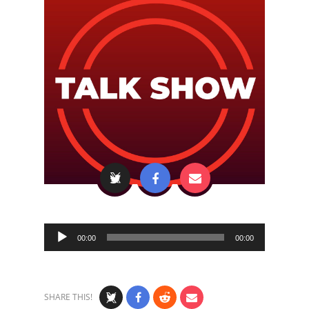
Audio
00:00
00:00
Player
SHARE THIS!