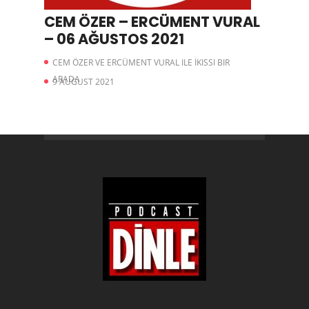
CEM ÖZER – ERCÜMENT VURAL
– 06 AĞUSTOS 2021
CEM ÖZER VE ERCÜMENT VURAL ILE İKISSI BIR
ARADA
9 AUGUST 2021