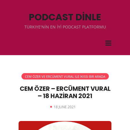
PODCAST DİNLE
TÜRKIYE'NİN EN İYİ PODCAST PLATFORMU
CEM ÖZER VE ERCÜMENT VURAL ILE İKISSI BIR ARADA
CEM ÖZER – ERCÜMENT VURAL
– 18 HAZİRAN 2021
18 JUNE 2021