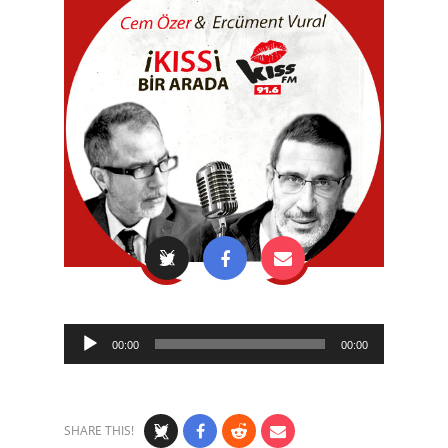
Audio
00:00
00:00
Player
SHARE THIS!