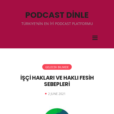
PODCAST DİNLE
TÜRKIYE'NİN EN İYİ PODCAST PLATFORMU
GELECEK BILIMDE
İŞÇİ HAKLARI VE HAKLI FESİH
SEBEPLERİ
2 JUNE 2021