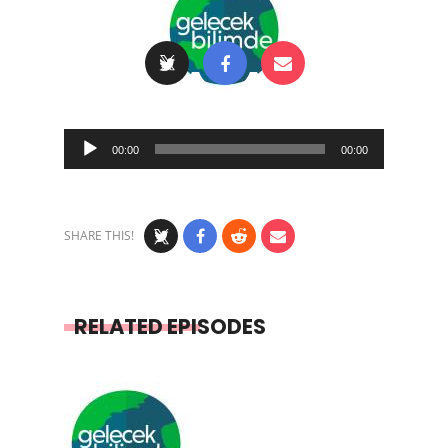
Audio
00:00
00:00
Player
SHARE THIS!
RELATED EPISODES