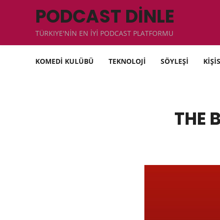
PODCAST DİNLE
TÜRKIYE'NİN EN İYİ PODCAST PLATFORMU
KOMEDİ KULÜBÜ
TEKNOLOJİ
SÖYLEŞİ
KİŞİ
THE 