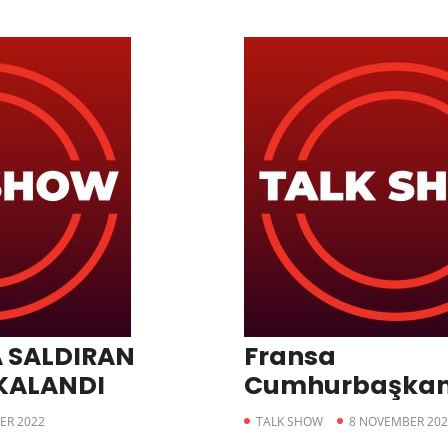
A SALDIRAN
Fransa
KALANDI
Cumhurbaşkan
Türkiye’ye Emp
ER 2022
TALK SHOW
8 NOVEMBER 202
Suçlaması