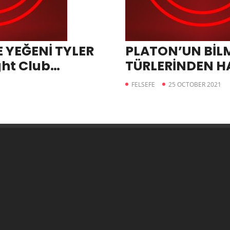
 YEĞENİ TYLER
PLATON’UN BİL
ht Club
TÜRLERİNDEN H
TEMEL VE YÜKS
FELSEFE
25 OCTOBER 2021
ÖNEMİ KONUŞU