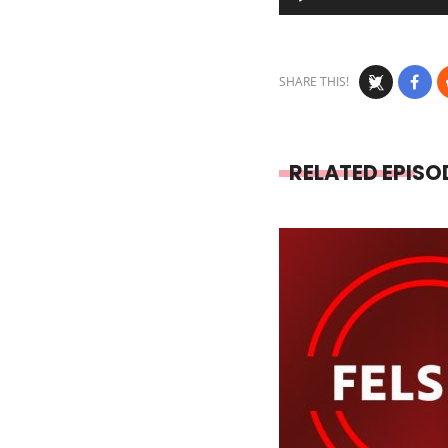
Player
SHARE THIS!
RELATED EPISO