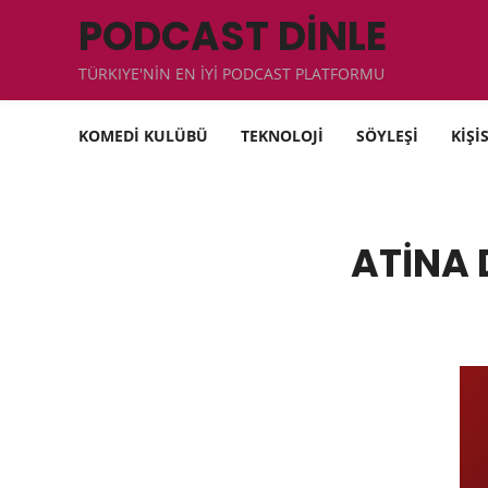
PODCAST DİNLE
TÜRKIYE'NİN EN İYİ PODCAST PLATFORMU
KOMEDİ KULÜBÜ
TEKNOLOJİ
SÖYLEŞİ
KİŞİ
ATİNA 