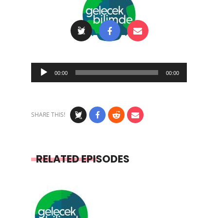
Audio
00:00
00:00
Player
SHARE THIS!
RELATED EPISODES