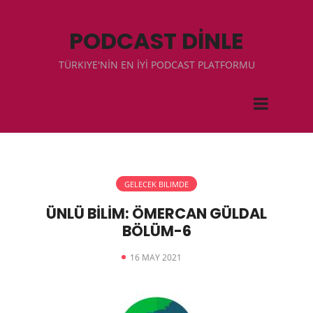
PODCAST DİNLE
TÜRKIYE'NİN EN İYİ PODCAST PLATFORMU
GELECEK BILIMDE
ÜNLÜ BİLİM: ÖMERCAN GÜLDAL
BÖLÜM-6
16 MAY 2021