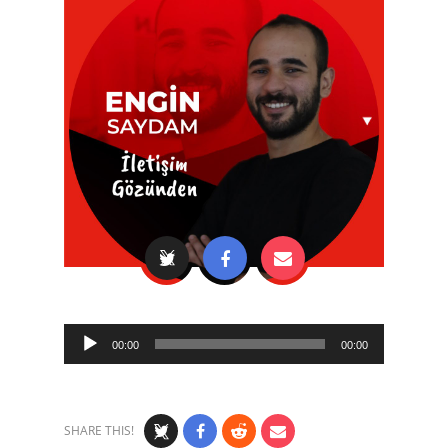
Audio
00:00
00:00
Player
SHARE THIS!