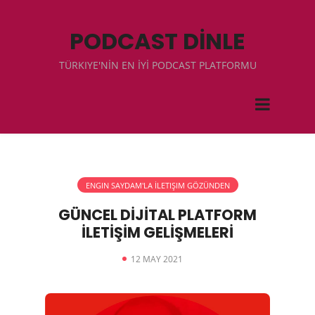
PODCAST DİNLE
TÜRKIYE'NİN EN İYİ PODCAST PLATFORMU
ENGIN SAYDAM'LA İLETIŞIM GÖZÜNDEN
GÜNCEL DİJİTAL PLATFORM
İLETİŞİM GELİŞMELERİ
12 MAY 2021