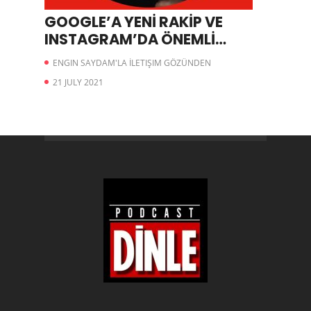
GOOGLE’A YENİ RAKİP VE
INSTAGRAM’DA ÖNEMLİ
DEĞİŞİKLİK
ENGIN SAYDAM'LA İLETIŞIM GÖZÜNDEN
21 JULY 2021