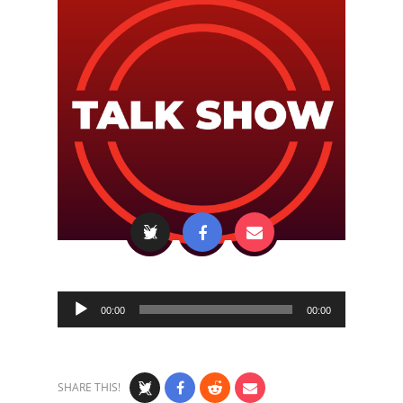
Audio
00:00
00:00
Player
SHARE THIS!