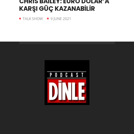
CHRIS BAILEY: EURO DOLAR’A
KARŞI GÜÇ KAZANABİLİR
TALK SHOW
9 JUNE 2021