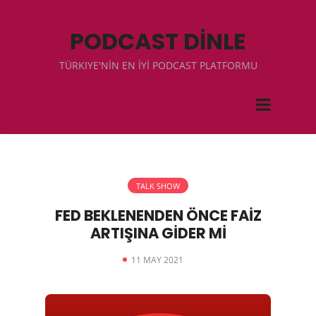
PODCAST DİNLE
TÜRKIYE'NİN EN İYİ PODCAST PLATFORMU
TALK SHOW
FED BEKLENENDEN ÖNCE FAİZ
ARTIŞINA GİDER Mİ
11 MAY 2021