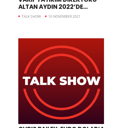
ALTAN AYDIN 2022’DE
ULAŞTIRMA VE HAVACILIK ÖNE
TALK SHOW
10 NOVEMBER 2021
ÇIKACAK