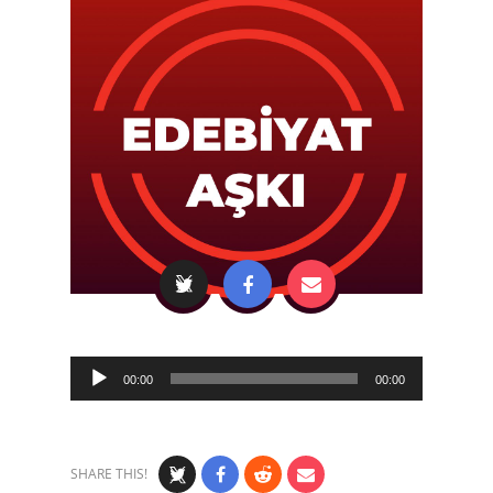
Audio
00:00
00:00
Player
SHARE THIS!