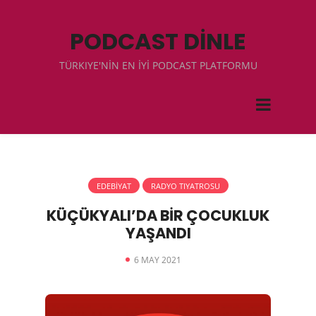
PODCAST DİNLE
TÜRKIYE'NİN EN İYİ PODCAST PLATFORMU
EDEBİYAT
RADYO TIYATROSU
KÜÇÜKYALI’DA BİR ÇOCUKLUK
YAŞANDI
6 MAY 2021