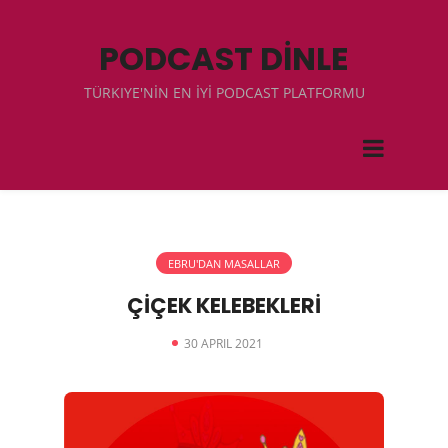
PODCAST DİNLE
TÜRKIYE'NİN EN İYİ PODCAST PLATFORMU
EBRU'DAN MASALLAR
ÇİÇEK KELEBEKLERİ
30 APRIL 2021