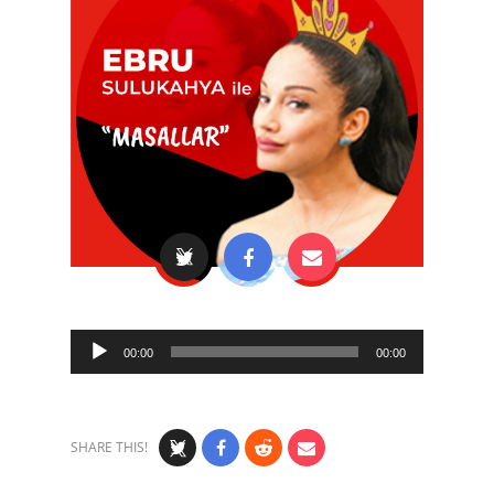
Audio
00:00
00:00
Player
SHARE THIS!