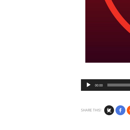
Audio
00:00
Player
SHARE THIS!