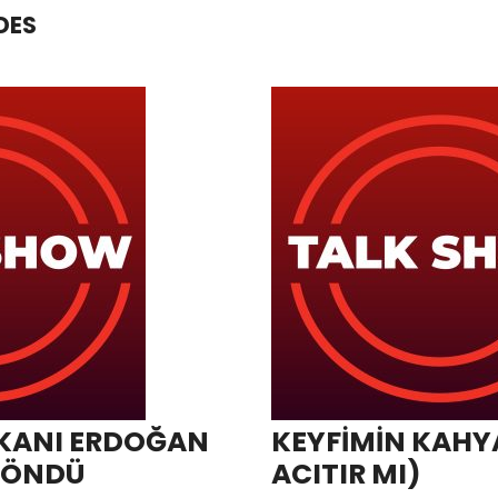
DES
KANI ERDOĞAN
KEYFİMİN KAHYA
DÖNDÜ
ACITIR MI)