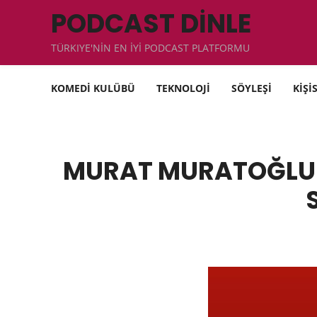
PODCAST DİNLE
TÜRKIYE'NİN EN İYİ PODCAST PLATFORMU
KOMEDİ KULÜBÜ
TEKNOLOJİ
SÖYLEŞİ
KİŞİ
MURAT MURATOĞLU 