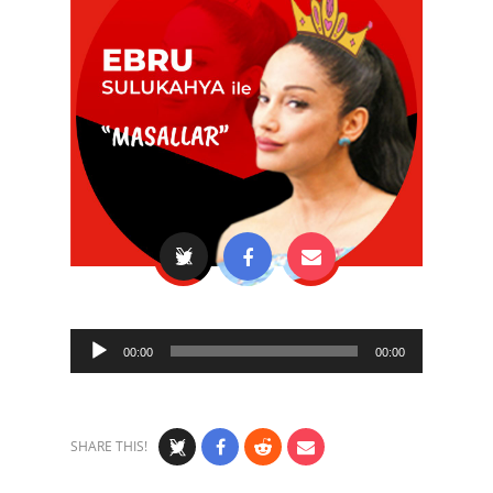
Audio
00:00
00:00
Player
SHARE THIS!