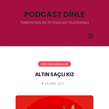
PODCAST DİNLE
TÜRKIYE'NİN EN İYİ PODCAST PLATFORMU
EBRU'DAN MASALLAR
ALTIN SAÇLI KIZ
30 APRIL 2021