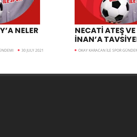
Y’A NELER
NECATİ ATEŞ VE
İNAN’A TAVSİY
GÜNDEMI
30 JULY 2021
OKAY KARACAN İLE SPOR GÜNDE