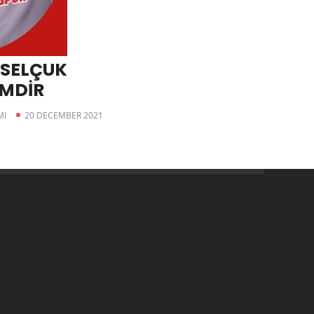
 SELÇUK
EMDİR
MI
20 DECEMBER 2021