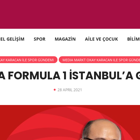
SEL GELİŞİM
SPOR
MAGAZİN
AİLE VE ÇOCUK
BİLİM
AY KARACAN İLE SPOR GÜNDEMI
MEDIA MARKT OKAY KARACAN ILE SPOR GÜND
A FORMULA 1 İSTANBUL’A 
28 APRIL 2021