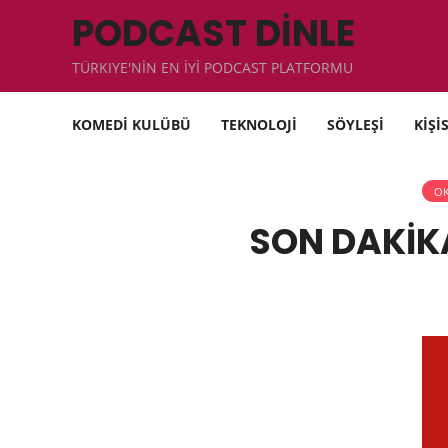
PODCAST DİNLE
TÜRKIYE'NİN EN İYİ PODCAST PLATFORMU
KOMEDİ KULÜBÜ
TEKNOLOJİ
SÖYLEŞİ
KİŞİ
OK
SON DAKİK