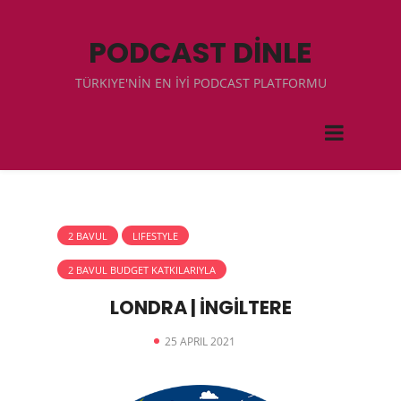
PODCAST DİNLE
TÜRKIYE'NİN EN İYİ PODCAST PLATFORMU
2 BAVUL
LIFESTYLE
2 BAVUL BUDGET KATKILARIYLA
LONDRA | İNGİLTERE
25 APRIL 2021