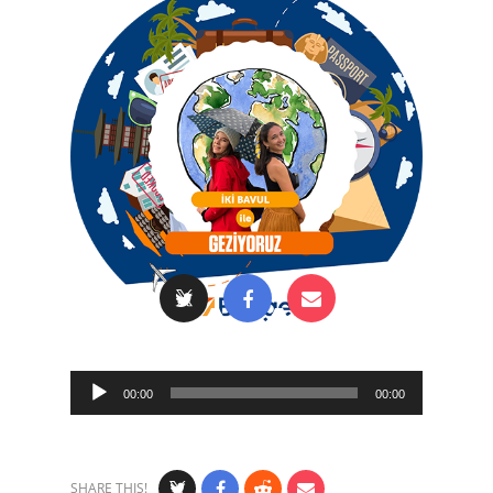
Audio
00:00
00:00
Player
SHARE THIS!