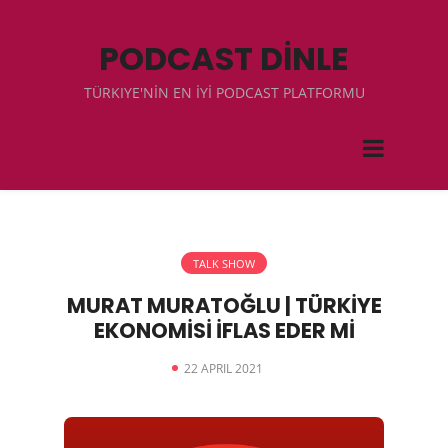
PODCAST DİNLE
TÜRKIYE'NİN EN İYİ PODCAST PLATFORMU
TALK SHOW
MURAT MURATOĞLU | TÜRKİYE
EKONOMİSİ İFLAS EDER Mİ
22 APRIL 2021