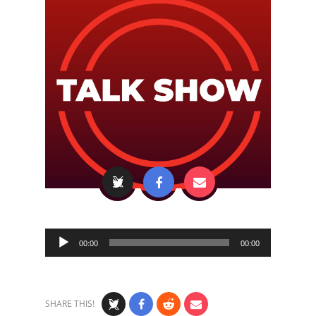
Audio
00:00
00:00
Player
SHARE THIS!