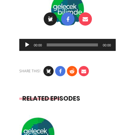
Audio
00:00
00:00
Player
SHARE THIS!
RELATED EPISODES