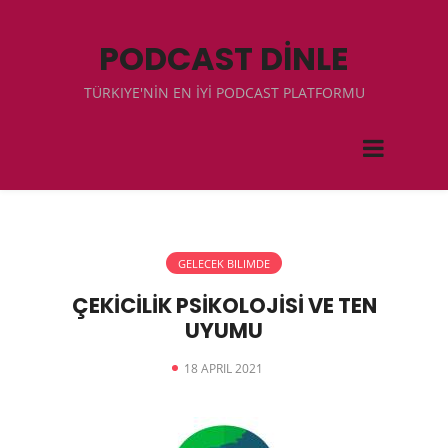
PODCAST DİNLE
TÜRKIYE'NİN EN İYİ PODCAST PLATFORMU
GELECEK BILIMDE
ÇEKİCİLİK PSİKOLOJİSİ VE TEN
UYUMU
18 APRIL 2021