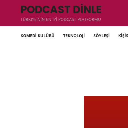
PODCAST DİNLE
TÜRKIYE'NİN EN İYİ PODCAST PLATFORMU
KOMEDİ KULÜBÜ
TEKNOLOJİ
SÖYLEŞİ
KİŞİ