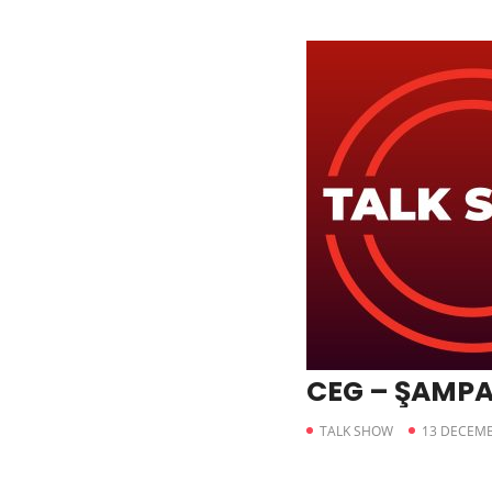
CEG – ŞAMP
TALK SHOW
13 DECEMB