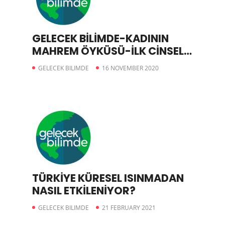
GELECEK BİLİMDE-KADININ
MAHREM ÖYKÜSÜ-İLK CİNSEL
DENEYİM
GELECEK BILIMDE
16 NOVEMBER 2020
TÜRKİYE KÜRESEL ISINMADAN
NASIL ETKİLENİYOR?
GELECEK BILIMDE
21 FEBRUARY 2021