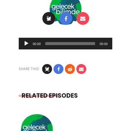
Audio
00:00
00:00
Player
SHARE THIS!
RELATED EPISODES