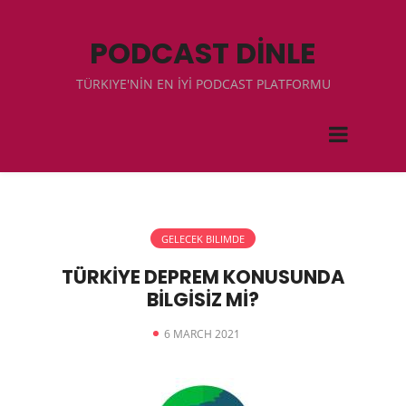
PODCAST DİNLE
TÜRKIYE'NİN EN İYİ PODCAST PLATFORMU
GELECEK BILIMDE
TÜRKİYE DEPREM KONUSUNDA
BİLGİSİZ Mİ?
6 MARCH 2021