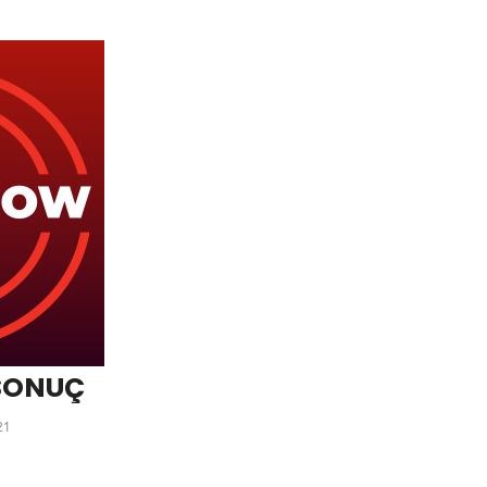
 SONUÇ
21