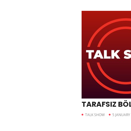
TARAFSIZ BÖL
TALK SHOW
5 JANUARY