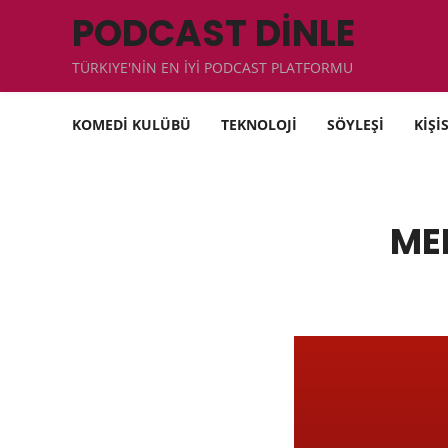
PODCAST DİNLE
TÜRKIYE'NİN EN İYİ PODCAST PLATFORMU
KOMEDİ KULÜBÜ
TEKNOLOJİ
SÖYLEŞİ
KİŞİ
ME