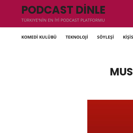
PODCAST DİNLE
TÜRKIYE'NİN EN İYİ PODCAST PLATFORMU
KOMEDİ KULÜBÜ
TEKNOLOJİ
SÖYLEŞİ
KİŞİ
MUS