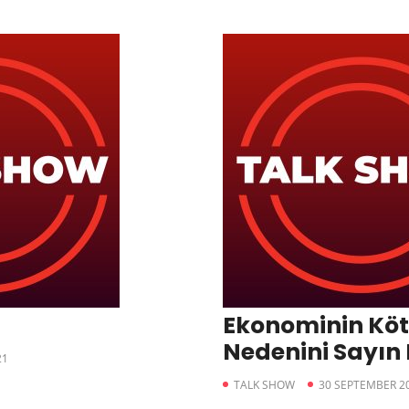
Ekonominin Kötü
Nedenini Sayın
21
İyi Anlattı!
TALK SHOW
30 SEPTEMBER 2