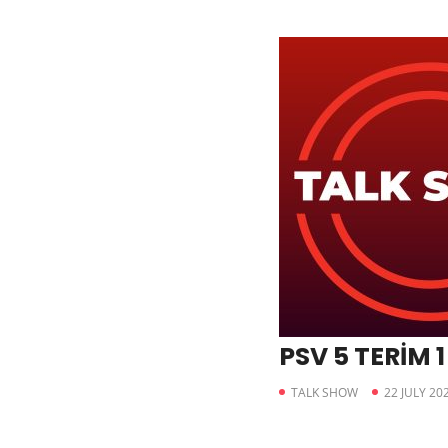
PSV 5 TERİM 1
TALK SHOW
22 JULY 20