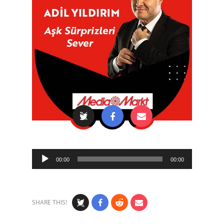
Audio
00:00
00:00
Player
SHARE THIS!