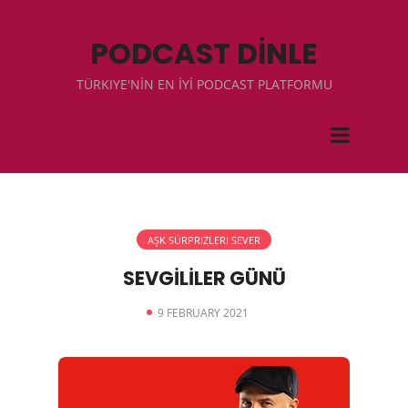
PODCAST DİNLE
TÜRKIYE'NİN EN İYİ PODCAST PLATFORMU
AŞK SÜRPRIZLERI SEVER
SEVGİLİLER GÜNÜ
9 FEBRUARY 2021