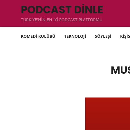
PODCAST DİNLE
TÜRKIYE'NİN EN İYİ PODCAST PLATFORMU
KOMEDİ KULÜBÜ
TEKNOLOJİ
SÖYLEŞİ
KİŞİ
MUS