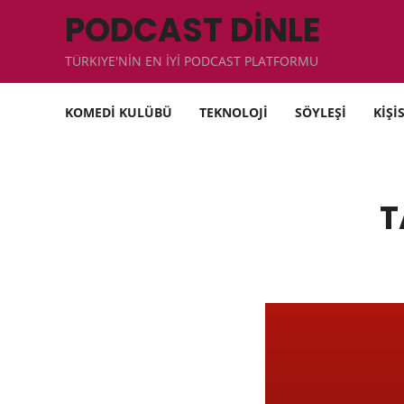
PODCAST DİNLE
TÜRKIYE'NİN EN İYİ PODCAST PLATFORMU
KOMEDİ KULÜBÜ
TEKNOLOJİ
SÖYLEŞİ
KİŞİ
T