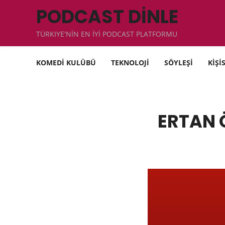
PODCAST DİNLE
TÜRKIYE'NİN EN İYİ PODCAST PLATFORMU
KOMEDİ KULÜBÜ
TEKNOLOJİ
SÖYLEŞİ
KİŞİ
ERTAN Ö