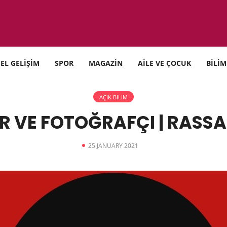
SEL GELİŞİM
SPOR
MAGAZİN
AİLE VE ÇOCUK
BİLİM
AÇIK BILIM
R VE FOTOĞRAFÇI | RASS
25 JANUARY 2021