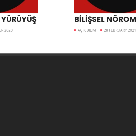
L YÜRÜYÜŞ
BİLİŞSEL NÖRO
R 2020
AÇIK BILIM
28 FEBRUARY 202