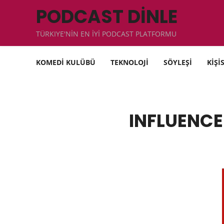
PODCAST DİNLE
TÜRKIYE'NİN EN İYİ PODCAST PLATFORMU
KOMEDİ KULÜBÜ
TEKNOLOJİ
SÖYLEŞİ
KİŞİ
INFLUENCE