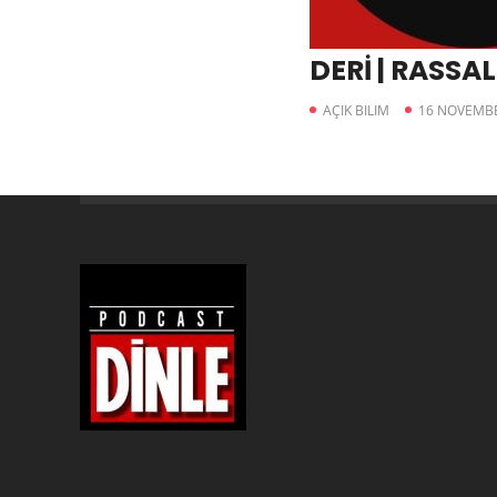
DERİ | RASSA
AÇIK BILIM
16 NOVEMBE