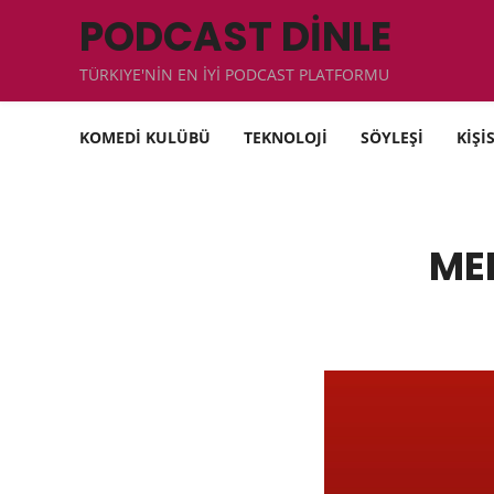
PODCAST DİNLE
TÜRKIYE'NİN EN İYİ PODCAST PLATFORMU
KOMEDİ KULÜBÜ
TEKNOLOJİ
SÖYLEŞİ
KİŞİ
ME