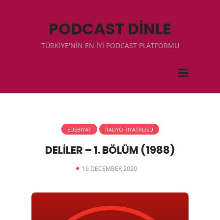
PODCAST DİNLE
TÜRKIYE'NİN EN İYİ PODCAST PLATFORMU
EDEBİYAT
RADYO TIYATROSU
DELİLER – 1. BÖLÜM (1988)
16 DECEMBER 2020