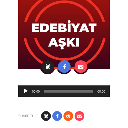
Audio
00:00
00:00
Player
SHARE THIS!