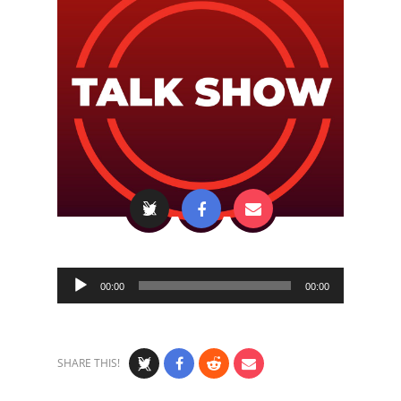
Audio
00:00
00:00
Player
SHARE THIS!