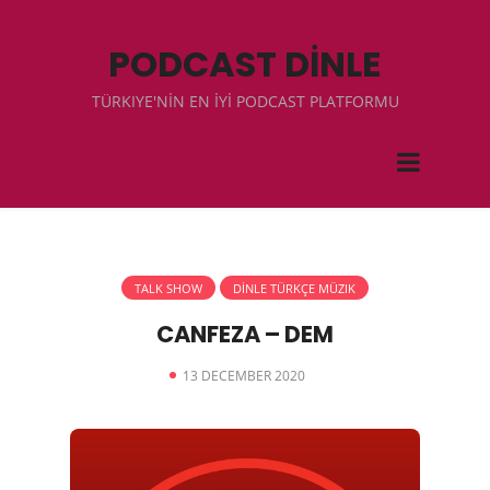
PODCAST DİNLE
TÜRKIYE'NİN EN İYİ PODCAST PLATFORMU
TALK SHOW
DİNLE TÜRKÇE MÜZIK
CANFEZA – DEM
13 DECEMBER 2020