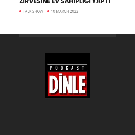
ZİRVESİNE EV SAHİPLİĞİ YAPTI
TALK SHOW
10 MARCH 2022