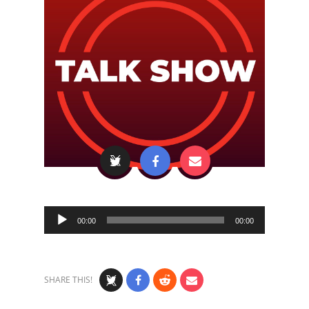
Audio
00:00
00:00
Player
SHARE THIS!